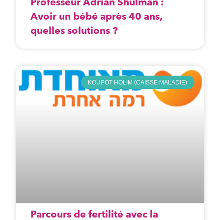
Professeur Adrian Shulman :
Avoir un bébé après 40 ans,
quelles solutions ?
KOUPOT HOLIM (CAISSE MALADIE)
Parcours de fertilité avec la