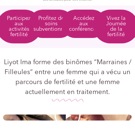
Participez
Profitez de
Accédez
Vivez la
aux
soins
aux
Journée
activités
subventionnés
conférences
de la
fertilité
fertilité
Liyot Ima forme des binômes “Marraines /
Filleules” entre une femme qui a vécu un
parcours de fertilité et une femme
actuellement en traitement.