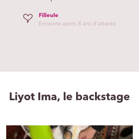
Filleule
Enceinte après 8 ans d'attente
Liyot Ima, le backstage