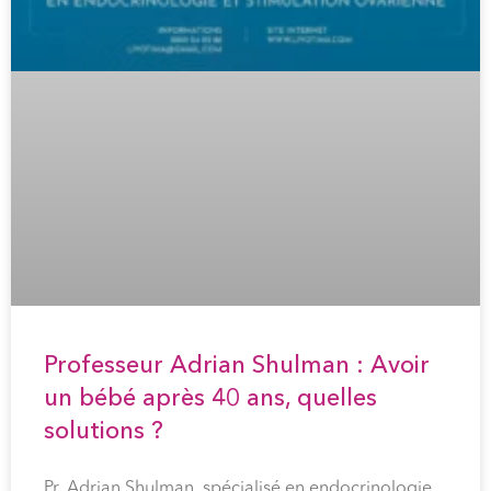
Professeur Adrian Shulman : Avoir
un bébé après 40 ans, quelles
solutions ?
Pr. Adrian Shulman, spécialisé en endocrinologie