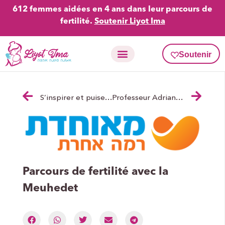
612 femmes aidées en 4 ans dans leur parcours de
fertilité.
Soutenir Liyot Ima
Soutenir
Activités en fertilité
Carte Liyot Ima
S’inspirer et puiser des forces dans celles de nos Imaot : TSIPORA
Professeur Adrian Shulman : Avoir un bébé après 40 ans, quelles solutions ?
Parcours de fertilité avec la
Meuhedet