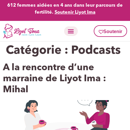
612 femmes aidées en 4 ans dans leur parcours de
fertilité.
Soutenir Liyot Ima
Soutenir
Activités en fertilité
Carte Liyot Ima
Catégorie :
Podcasts
A la rencontre d’une
marraine de Liyot Ima :
Mihal