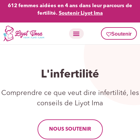
612 femmes aidées en 4 ans dans leur parcours de
fertilité.
Soutenir Liyot Ima
Soutenir
Activités en fertilité
Carte Liyot Ima
L'infertilité
Comprendre ce que veut dire infertilité, les
conseils de Liyot Ima
NOUS SOUTENIR