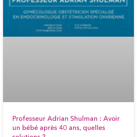
Professeur Adrian Shulman : Avoir
un bébé après 40 ans, quelles