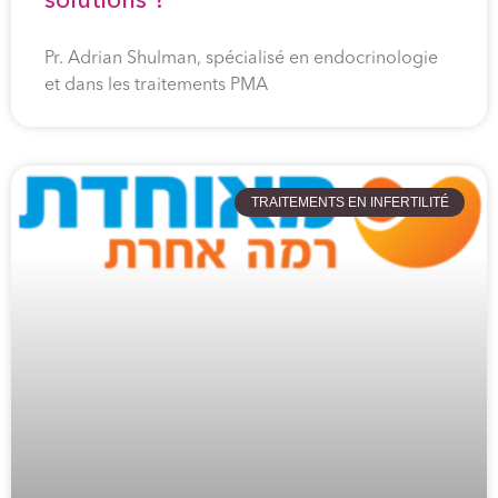
solutions ?
Pr. Adrian Shulman, spécialisé en endocrinologie
et dans les traitements PMA
TRAITEMENTS EN INFERTILITÉ