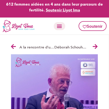
612 femmes aidées en 4 ans dans leur parcours de
fertilité.
Soutenir Liyot Ima
Soutenir
Activités en fertilité
Carte Liyot Ima
A la rencontre d’une marraine de Liyot Ima : Mihal
Déborah Schouhmann : Le couple à l’épreuve de la PMA